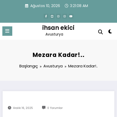
İçeriğe
Ağustos 10, 2026
3:21:08 AM
atla
ihsan ekici
Avusturya
Mezara Kadar!..
Başlangıç
Avusturya
Mezara Kadar!..
Aralık 16, 2025
0 Yorumlar