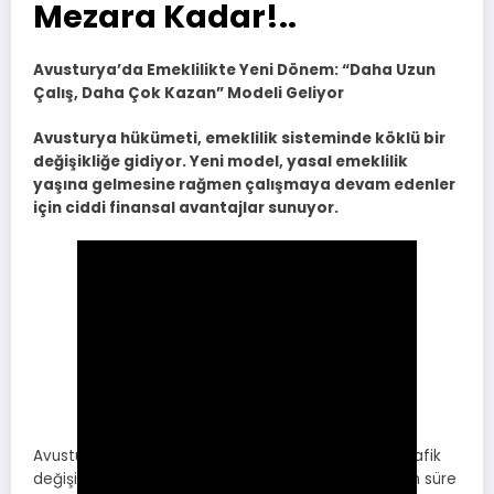
Mezara Kadar!..
Avusturya’da Emeklilikte Yeni Dönem: “Daha Uzun
Çalış, Daha Çok Kazan” Modeli Geliyor
Avusturya hükümeti, emeklilik sisteminde köklü bir
değişikliğe gidiyor. Yeni model, yasal emeklilik
yaşına gelmesine rağmen çalışmaya devam edenler
için ciddi finansal avantajlar sunuyor.
Avusturya’da iş gücü piyasasındaki açık ve demografik
değişimler, hükümeti çalışanları sistemde daha uzun süre