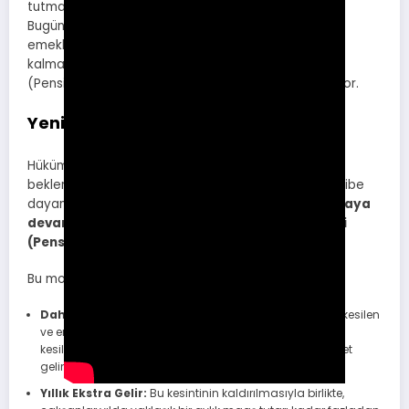
tutmaya teşvik edecek yeni formüller aramaya itti.
Bugün basına yansıyan detaylara göre, çalışanların
emeklilik yaşına geldikten sonra da iş hayatında
kalmalarını cazip hale getirecek “Emeklilik Bonusu”
(Pensionsbonus) modeli herkes için hayata geçiriliyor.
Yeni Model Neleri Kapsıyor?
Hükümetin üzerinde uzlaştığı ve yürürlüğe girmesi
beklenen bu yeni düzenleme, temel olarak şu prensibe
dayanıyor:
Emeklilik yaşına gelmiş ancak çalışmaya
devam eden kişilerden, emeklilik sigortası primi
(Pensionsversicherungsbeitrag) kesilmeyecek.
Bu modelin çalışanlara yansıması ise şöyle olacak:
Daha Yüksek Net Maaş:
Normal şartlarda maaştan kesilen
ve emeklilik sigortasına giden %10,25’lik işçi payı, artık
kesilmeyecek. Bu miktar doğrudan çalışanın cebine “net
gelir” olarak girecek.
Yıllık Ekstra Gelir:
Bu kesintinin kaldırılmasıyla birlikte,