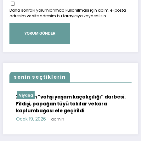
Daha sonraki yorumlarımda kullanılması için adım, e-posta
adresim ve site adresim bu tarayıcıya kaydedilsin.
senin seçtiklerin
Viyana
Zoll’dan “vahşi yaşam kaçakçılığı” darbesi:
”
Fildişi, papağan tüyü takılar ve kara
kaplumbağası ele geçirildi
Ocak 19, 2026
admin