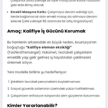
çalışanlar yılda yaklaşık bir aylık maaş tutarı kadar fazladan
gelir elde etmiş olacak.
Emekli Maaşına Katkı:
Çalışmaya devam edildiği için,
ileride bağlanacak olan emekli maaşı da artmaya devam
edecek (yıllık yaklaşık %5 oranında bir artış öngörülüyor).
Amaç: Kalifiye İş Gücünü Korumak
Bu hamlenin arkasındaki en büyük neden, Avusturya’nın
boğuştuğu
“kalifiye eleman eksikliği”
(Fachkräftemangel). Hükümet, tecrübeli çalışanların
emeklilik yaşı gelir gelmez iş hayatından çekilmesini
önlemek istiyor.
Yeni modelle birlikte şu hedefleniyor:
Şirketlerin tecrübeli personellerini kaybetmemesi.
Sosyal güvenlik sisteminin üzerindeki yükün hafifletilmesi.
Çalışanların enflasyon karşısında alım güçlerinin korunması.
Kimler Yararlanabilir?