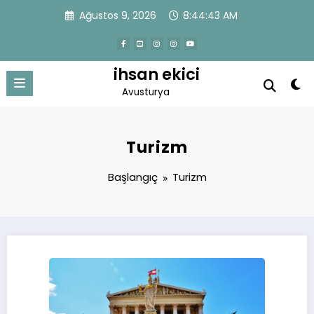
İçeriğe
Ağustos 9, 2026
8:44:43 AM
atla
ihsan ekici
Avusturya
Turizm
Başlangıç
Turizm